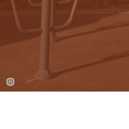
Page
Report abuse
updated